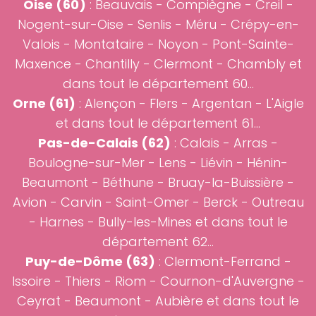
Oise (60)
:
Beauvais
-
Compiègne
-
Creil
-
Nogent-sur-Oise
-
Senlis
- Méru - Crépy-en-
Valois - Montataire - Noyon - Pont-Sainte-
Maxence - Chantilly - Clermont - Chambly et
dans tout le département 60...
Orne (61)
: Alençon - Flers - Argentan - L'Aigle
et dans tout le département 61...
Pas-de-Calais (62)
: Calais -
Arras
-
Boulogne-sur-Mer - Lens - Liévin - Hénin-
Beaumont - Béthune - Bruay-la-Buissière -
Avion - Carvin - Saint-Omer - Berck - Outreau
- Harnes - Bully-les-Mines et dans tout le
département 62...
Puy-de-Dôme (63)
: Clermont-Ferrand -
Issoire - Thiers - Riom - Cournon-d'Auvergne -
Ceyrat - Beaumont - Aubière et dans tout le