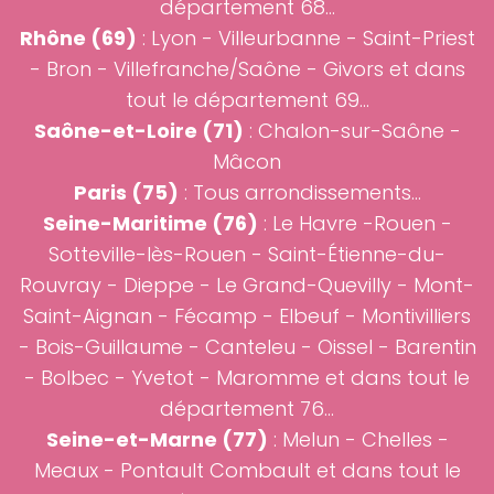
département 68...
Rhône (69)
:
Lyon
- Villeurbanne - Saint-Priest
- Bron - Villefranche/Saône - Givors et dans
tout le département 69...
Saône-et-Loire (71)
:
Chalon-sur-Saône
-
Mâcon
Paris (75)
: Tous arrondissements...
Seine-Maritime (76)
:
Le Havre
-
Rouen
-
Sotteville-lès-Rouen
-
Saint-Étienne-du-
Rouvray
-
Dieppe
-
Le Grand-Quevilly
-
Mont-
Saint-Aignan
-
Fécamp
-
Elbeuf
-
Montivilliers
-
Bois-Guillaume
-
Canteleu
-
Oissel
-
Barentin
-
Bolbec
-
Yvetot
-
Maromme
et dans tout le
département 76...
Seine-et-Marne (77)
: Melun - Chelles -
Meaux - Pontault Combault et dans tout le