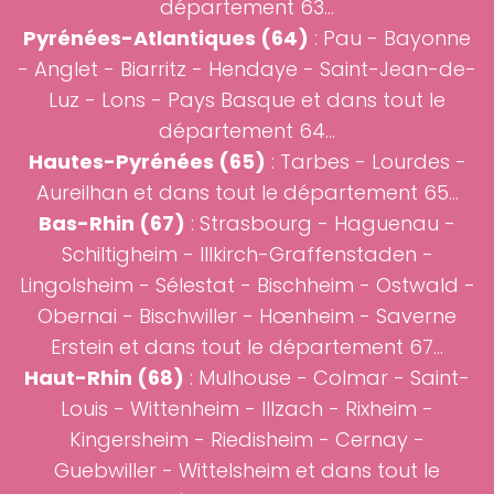
département 63...
Pyrénées-Atlantiques (64)
:
Pau
-
Bayonne
-
Anglet
-
Biarritz
- Hendaye -
Saint-Jean-de-
Luz
- Lons -
Pays Basque
et dans tout le
département 64...
Hautes-Pyrénées (65)
:
Tarbes
-
Lourdes
-
Aureilhan et dans tout le département 65...
Bas-Rhin (67)
:
Strasbourg
-
Haguenau
-
Schiltigheim - Illkirch-Graffenstaden -
Lingolsheim - Sélestat - Bischheim - Ostwald -
Obernai - Bischwiller - Hœnheim - Saverne
Erstein et dans tout le département 67...
Haut-Rhin (68)
:
Mulhouse
-
Colmar
- Saint-
Louis - Wittenheim - Illzach - Rixheim -
Kingersheim - Riedisheim - Cernay -
Guebwiller - Wittelsheim et dans tout le