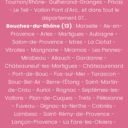
Tournon/Rhône- Guilherand-Granges - Privas
- Le Teil - Vallon Pont d'Arc... et dans tout le
département 07...
Bouches-du-Rhône (13)
:
Marseille
-
Aix-en-
Provence
-
Arles
-
Martigues
-
Aubagne
-
Salon-de-Provence
-
Istres
-
La Ciotat
-
Vitrolles
-
Marignane
-
Miramas
-
Les Pennes-
Mirabeau
-
Allauch
-
Gardanne
-
Châteauneuf-les-Martigues
-
Châteaurenard
-
Port-de-Bouc
-
Fos-sur-Mer
-
Tarascon
-
Bouc-Bel-Air
-
Berre-l'Étang
-
Saint-Martin-
de-Crau
- Auriol - Rognac - Septèmes-les-
Vallons - Plan-de-Cuques - Trets - Pélissanne
- Fuveau - Gignac-la-Nerthe - Cabriès -
Lambesc - Saint-Rémy-de-Provence -
Lançon-Provence - La Fare-les-Oliviers -