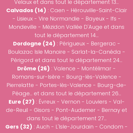
Velaux et dans tout le département 13...
Calvados (14)
:
Caen
-
Hérouville-Saint-Clair
-
Lisieux
-
Vire Normandie
-
Bayeux
-
Ifs
-
Mondeville
-
Mézidon Vallée D'Auge
et dans
tout le département 14...
Dordogne (24)
: Périgueux - Bergerac -
Boulazac Isle Manoire - Sarlat-la-Canéda -
Périgord et dans tout le département 24...
Drôme (26)
:
Valence
-
Montélimar
-
Romans-sur-Isère
-
Bourg-lès-Valence
-
Pierrelatte - Portes-lès-Valence - Bourg-de-
Péage... et dans tout le département 26...
Eure (27)
:
Évreux
- Vernon - Louviers - Val-
de-Reuil - Gisors - Pont-Audemer - Bernay et
dans tout le département 27...
Gers (32)
:
Auch
- L'Isle-Jourdain - Condom -