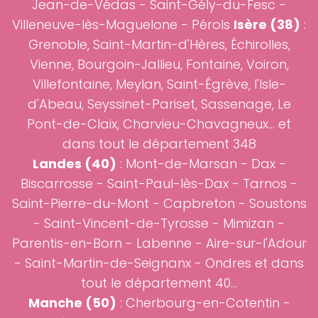
Jean-de-Védas - Saint-Gély-du-Fesc -
Villeneuve-lès-Maguelone - Pérols
Isère (38)
:
Grenoble
, Saint-Martin-d'Hères, Échirolles,
Vienne, Bourgoin-Jallieu, Fontaine, Voiron,
Villefontaine, Meylan, Saint-Égrève, l'Isle-
d'Abeau, Seyssinet-Pariset, Sassenage, Le
Pont-de-Claix, Charvieu-Chavagneux... et
dans tout le département 348
Landes (40)
:
Mont-de-Marsan
-
Dax
-
Biscarrosse
-
Saint-Paul-lès-Dax
-
Tarnos
-
Saint-Pierre-du-Mont
-
Capbreton
-
Soustons
-
Saint-Vincent-de-Tyrosse
-
Mimizan
-
Parentis-en-Born - Labenne - Aire-sur-l'Adour
- Saint-Martin-de-Seignanx - Ondres et dans
tout le département 40...
Manche (50)
: Cherbourg-en-Cotentin -