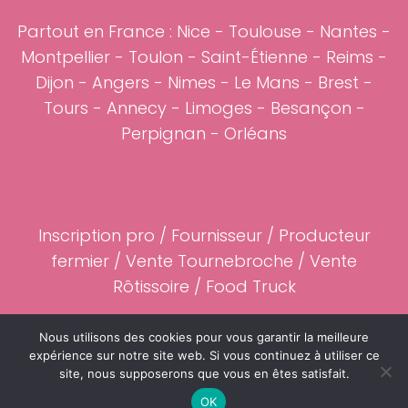
Partout en France :
Nice
-
Toulouse
-
Nantes
-
Montpellier
-
Toulon
-
Saint-Étienne
-
Reims
-
Dijon
-
Angers
-
Nimes
-
Le Mans
-
Brest
-
Tours
-
Annecy
-
Limoges
-
Besançon
-
Perpignan
-
Orléans
Inscription pro
/
Fournisseur
/ Producteur
fermier / Vente Tournebroche / Vente
Rôtissoire /
Food Truck
Partenaires
-
Mentions légales
Nous utilisons des cookies pour vous garantir la meilleure
expérience sur notre site web. Si vous continuez à utiliser ce
site, nous supposerons que vous en êtes satisfait.
©2023 Cochon-de-Lait.fr
OK