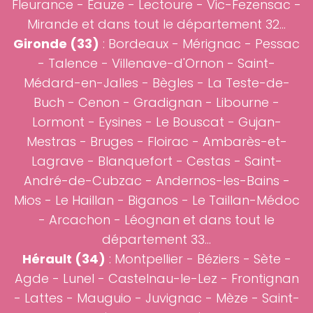
Fleurance - Eauze - Lectoure - Vic-Fezensac -
Mirande et dans tout le département 32...
Gironde (33)
:
Bordeaux
-
Mérignac
-
Pessac
-
Talence
-
Villenave-d'Ornon
- Saint-
Médard-en-Jalles - Bègles - La Teste-de-
Buch - Cenon - Gradignan - Libourne -
Lormont - Eysines - Le Bouscat - Gujan-
Mestras - Bruges - Floirac - Ambarès-et-
Lagrave - Blanquefort - Cestas - Saint-
André-de-Cubzac - Andernos-les-Bains -
Mios - Le Haillan - Biganos - Le Taillan-Médoc
- Arcachon - Léognan et dans tout le
département 33...
Hérault (34)
:
Montpellier
-
Béziers
- Sète -
Agde - Lunel - Castelnau-le-Lez - Frontignan
- Lattes - Mauguio - Juvignac - Mèze - Saint-