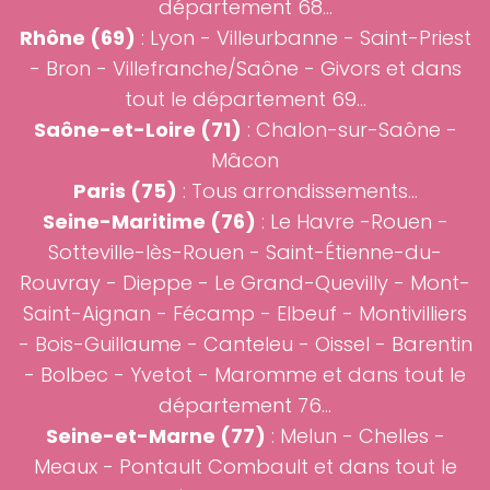
département 68...
Rhône (69)
:
Lyon
- Villeurbanne - Saint-Priest
- Bron - Villefranche/Saône - Givors et dans
tout le département 69...
Saône-et-Loire (71)
:
Chalon-sur-Saône
-
Mâcon
Paris (75)
: Tous arrondissements...
Seine-Maritime (76)
:
Le Havre
-
Rouen
-
Sotteville-lès-Rouen
-
Saint-Étienne-du-
Rouvray
-
Dieppe
-
Le Grand-Quevilly
-
Mont-
Saint-Aignan
-
Fécamp
-
Elbeuf
-
Montivilliers
-
Bois-Guillaume
-
Canteleu
-
Oissel
-
Barentin
-
Bolbec
-
Yvetot
-
Maromme
et dans tout le
département 76...
Seine-et-Marne (77)
: Melun - Chelles -
Meaux - Pontault Combault et dans tout le