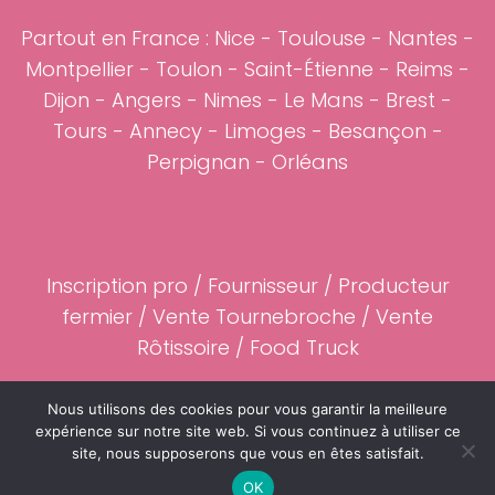
Partout en France :
Nice
-
Toulouse
-
Nantes
-
Montpellier
-
Toulon
-
Saint-Étienne
-
Reims
-
Dijon
-
Angers
-
Nimes
-
Le Mans
-
Brest
-
Tours
-
Annecy
-
Limoges
-
Besançon
-
Perpignan
-
Orléans
Inscription pro
/
Fournisseur
/ Producteur
fermier / Vente Tournebroche / Vente
Rôtissoire /
Food Truck
Partenaires
-
Mentions légales
Nous utilisons des cookies pour vous garantir la meilleure
expérience sur notre site web. Si vous continuez à utiliser ce
site, nous supposerons que vous en êtes satisfait.
©2023 Cochon-de-Lait.fr
OK