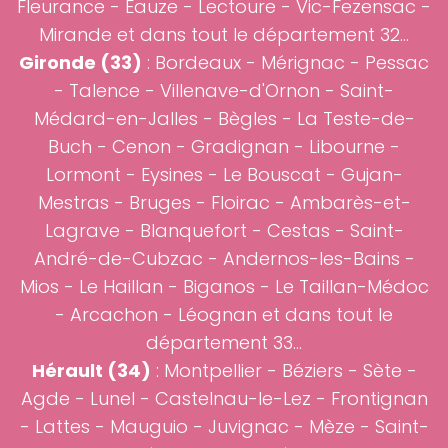
Fleurance - Eauze - Lectoure - Vic-Fezensac -
Mirande et dans tout le département 32...
Gironde (33)
:
Bordeaux
-
Mérignac
-
Pessac
-
Talence
-
Villenave-d'Ornon
- Saint-
Médard-en-Jalles - Bègles - La Teste-de-
Buch - Cenon - Gradignan - Libourne -
Lormont - Eysines - Le Bouscat - Gujan-
Mestras - Bruges - Floirac - Ambarès-et-
Lagrave - Blanquefort - Cestas - Saint-
André-de-Cubzac - Andernos-les-Bains -
Mios - Le Haillan - Biganos - Le Taillan-Médoc
- Arcachon - Léognan et dans tout le
département 33...
Hérault (34)
:
Montpellier
-
Béziers
- Sète -
Agde - Lunel - Castelnau-le-Lez - Frontignan
- Lattes - Mauguio - Juvignac - Mèze - Saint-