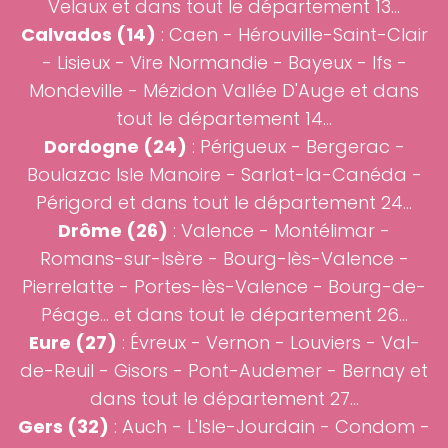
Velaux et dans tout le département 13...
Calvados (14)
:
Caen
-
Hérouville-Saint-Clair
-
Lisieux
-
Vire Normandie
-
Bayeux
-
Ifs
-
Mondeville
-
Mézidon Vallée D'Auge
et dans
tout le département 14...
Dordogne (24)
: Périgueux - Bergerac -
Boulazac Isle Manoire - Sarlat-la-Canéda -
Périgord et dans tout le département 24...
Drôme (26)
:
Valence
-
Montélimar
-
Romans-sur-Isère
-
Bourg-lès-Valence
-
Pierrelatte - Portes-lès-Valence - Bourg-de-
Péage... et dans tout le département 26...
Eure (27)
:
Évreux
- Vernon - Louviers - Val-
de-Reuil - Gisors - Pont-Audemer - Bernay et
dans tout le département 27...
Gers (32)
:
Auch
- L'Isle-Jourdain - Condom -