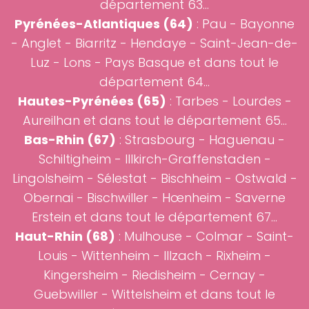
département 63...
Pyrénées-Atlantiques (64)
:
Pau
-
Bayonne
-
Anglet
-
Biarritz
- Hendaye -
Saint-Jean-de-
Luz
- Lons -
Pays Basque
et dans tout le
département 64...
Hautes-Pyrénées (65)
:
Tarbes
-
Lourdes
-
Aureilhan et dans tout le département 65...
Bas-Rhin (67)
:
Strasbourg
-
Haguenau
-
Schiltigheim - Illkirch-Graffenstaden -
Lingolsheim - Sélestat - Bischheim - Ostwald -
Obernai - Bischwiller - Hœnheim - Saverne
Erstein et dans tout le département 67...
Haut-Rhin (68)
:
Mulhouse
-
Colmar
- Saint-
Louis - Wittenheim - Illzach - Rixheim -
Kingersheim - Riedisheim - Cernay -
Guebwiller - Wittelsheim et dans tout le