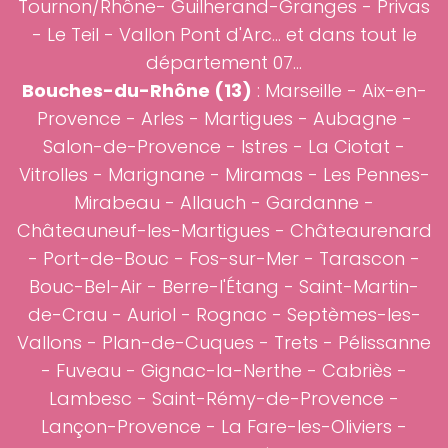
Tournon/Rhône- Guilherand-Granges - Privas
- Le Teil - Vallon Pont d'Arc... et dans tout le
département 07...
Bouches-du-Rhône (13)
:
Marseille
-
Aix-en-
Provence
-
Arles
-
Martigues
-
Aubagne
-
Salon-de-Provence
-
Istres
-
La Ciotat
-
Vitrolles
-
Marignane
-
Miramas
-
Les Pennes-
Mirabeau
-
Allauch
-
Gardanne
-
Châteauneuf-les-Martigues
-
Châteaurenard
-
Port-de-Bouc
-
Fos-sur-Mer
-
Tarascon
-
Bouc-Bel-Air
-
Berre-l'Étang
-
Saint-Martin-
de-Crau
- Auriol - Rognac - Septèmes-les-
Vallons - Plan-de-Cuques - Trets - Pélissanne
- Fuveau - Gignac-la-Nerthe - Cabriès -
Lambesc - Saint-Rémy-de-Provence -
Lançon-Provence - La Fare-les-Oliviers -