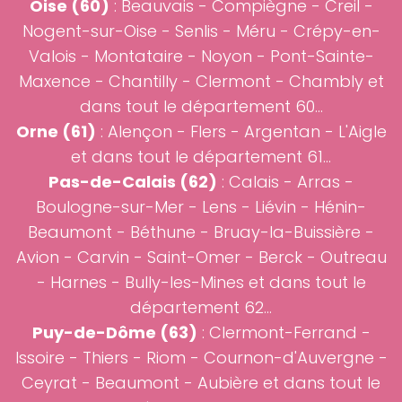
Oise (60)
:
Beauvais
-
Compiègne
-
Creil
-
Nogent-sur-Oise
-
Senlis
- Méru - Crépy-en-
Valois - Montataire - Noyon - Pont-Sainte-
Maxence - Chantilly - Clermont - Chambly et
dans tout le département 60...
Orne (61)
: Alençon - Flers - Argentan - L'Aigle
et dans tout le département 61...
Pas-de-Calais (62)
: Calais -
Arras
-
Boulogne-sur-Mer - Lens - Liévin - Hénin-
Beaumont - Béthune - Bruay-la-Buissière -
Avion - Carvin - Saint-Omer - Berck - Outreau
- Harnes - Bully-les-Mines et dans tout le
département 62...
Puy-de-Dôme (63)
: Clermont-Ferrand -
Issoire - Thiers - Riom - Cournon-d'Auvergne -
Ceyrat - Beaumont - Aubière et dans tout le