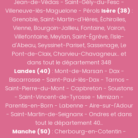
Jean-de-Védas - Saint-Gély-du-Fesc -
Villeneuve-lès-Maguelone - Pérols
Isère (38)
:
Grenoble
, Saint-Martin-d'Hères, Échirolles,
Vienne, Bourgoin-Jallieu, Fontaine, Voiron,
Villefontaine, Meylan, Saint-Égrève, l'Isle-
d'Abeau, Seyssinet-Pariset, Sassenage, Le
Pont-de-Claix, Charvieu-Chavagneux... et
dans tout le département 348
Landes (40)
:
Mont-de-Marsan
-
Dax
-
Biscarrosse
-
Saint-Paul-lès-Dax
-
Tarnos
-
Saint-Pierre-du-Mont
-
Capbreton
-
Soustons
-
Saint-Vincent-de-Tyrosse
-
Mimizan
-
Parentis-en-Born - Labenne - Aire-sur-l'Adour
- Saint-Martin-de-Seignanx - Ondres et dans
tout le département 40...
Manche (50)
: Cherbourg-en-Cotentin -